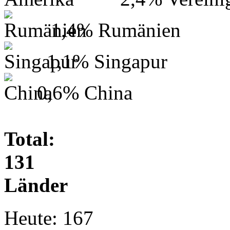
1,4%
Rumänien
1,1%
Singapur
0,6%
China
Total:
131
Länder
Heute:
167