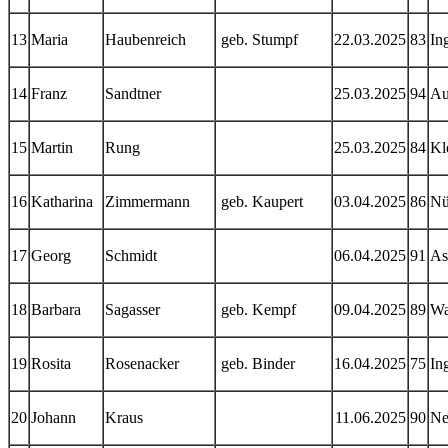
13
Maria
Haubenreich
geb. Stumpf
22.03.2025
83
In
14
Franz
Sandtner
25.03.2025
94
Au
15
Martin
Rung
25.03.2025
84
Kl
16
Katharina
Zimmermann
geb. Kaupert
03.04.2025
86
Nü
17
Georg
Schmidt
06.04.2025
91
As
18
Barbara
Sagasser
geb. Kempf
09.04.2025
89
Wa
19
Rosita
Rosenacker
geb. Binder
16.04.2025
75
In
20
Johann
Kraus
11.06.2025
90
Ne