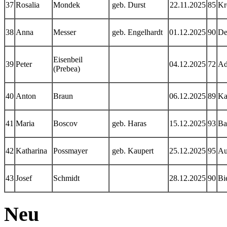
37
Rosalia
Mondek
geb. Durst
22.11.2025
85
Kr
38
Anna
Messer
geb. Engelhardt
01.12.2025
90
De
Eisenbeil
39
Peter
04.12.2025
72
Ad
(Prebea)
40
Anton
Braun
06.12.2025
89
Ka
41
Maria
Boscov
geb. Haras
15.12.2025
93
Ba
42
Katharina
Possmayer
geb. Kaupert
25.12.2025
95
Au
43
Josef
Schmidt
28.12.2025
90
Bi
Neu