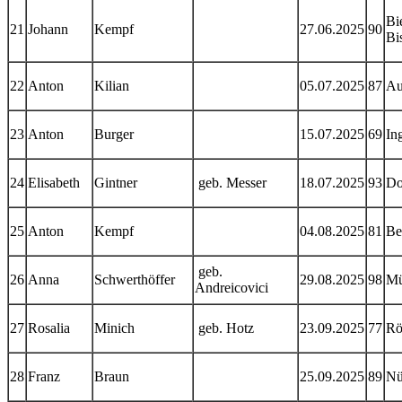
Bi
21
Johann
Kempf
27.06.2025
90
Bi
22
Anton
Kilian
05.07.2025
87
Au
23
Anton
Burger
15.07.2025
69
In
24
Elisabeth
Gintner
geb. Messer
18.07.2025
93
Do
25
Anton
Kempf
04.08.2025
81
Be
geb.
26
Anna
Schwerthöffer
29.08.2025
98
Mü
Andreicovici
27
Rosalia
Minich
geb. Hotz
23.09.2025
77
Rö
28
Franz
Braun
25.09.2025
89
Nü