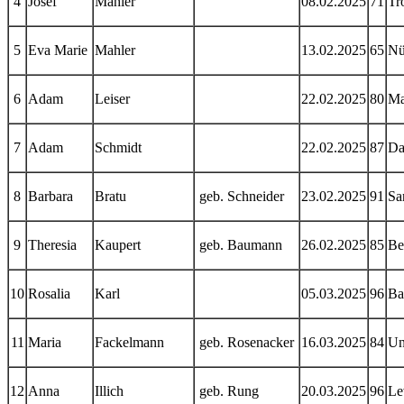
4
Josef
Mahler
08.02.2025
71
Tr
5
Eva Marie
Mahler
13.02.2025
65
Nü
6
Adam
Leiser
22.02.2025
80
Ma
7
Adam
Schmidt
22.02.2025
87
Da
8
Barbara
Bratu
geb. Schneider
23.02.2025
91
Sa
9
Theresia
Kaupert
geb. Baumann
26.02.2025
85
Be
10
Rosalia
Karl
05.03.2025
96
Ba
11
Maria
Fackelmann
geb. Rosenacker
16.03.2025
84
Un
12
Anna
Illich
geb. Rung
20.03.2025
96
Le