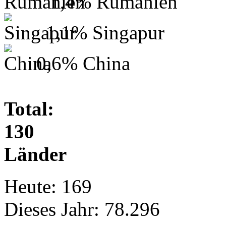
1,4%
Rumänien
1,1%
Singapur
0,6%
China
Total:
130
Länder
Heute:
169
Dieses Jahr:
78.296