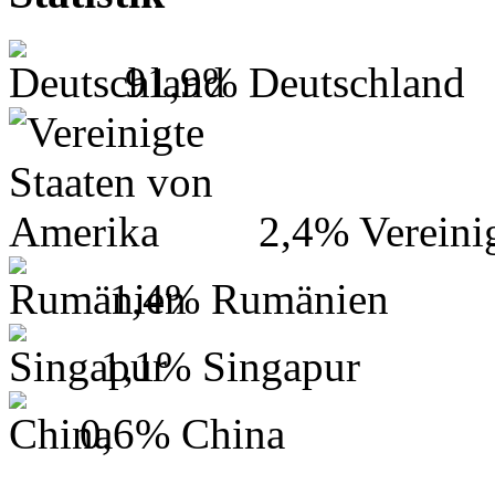
91,9%
Deutschland
2,4%
Vereini
1,4%
Rumänien
1,1%
Singapur
0,6%
China