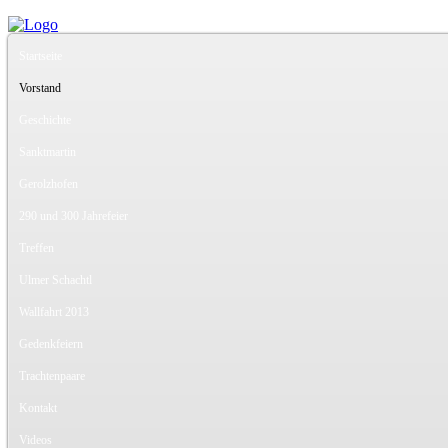
Startseite
Vorstand
Geschichte
Sanktmartin
Gerolzhofen
290 und 300 Jahrefeier
Treffen
Ulmer Schachtl
Wallfahrt 2013
Gedenkfeiern
Trachtenpaare
Kontakt
Videos