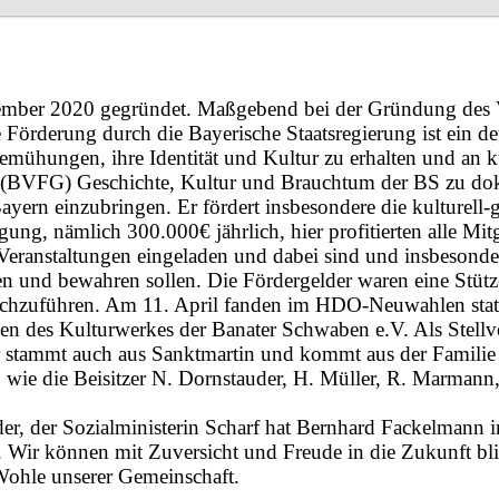
mber 2020 gegründet. Maßgebend bei der Gründung des V
 Förderung durch die Bayerische Staatsregierung ist ein d
emühungen, ihre Identität und Kultur zu erhalten und an 
es (BVFG) Geschichte, Kultur und Brauchtum der BS zu dok
yern einzubringen. Er fördert insbesondere die kulturell-g
ung, nämlich 300.000€ jährlich, hier profitierten alle Mit
Veranstaltungen eingeladen und dabei sind und insbesonder
n und bewahren sollen. Die Fördergelder waren eine Stütz
chzuführen. Am 11. April fanden im HDO-Neuwahlen statt.
 des Kulturwerkes der Banater Schwaben e.V. Als Stellve
 stammt auch aus Sanktmartin und kommt aus der Familie 
o wie die Beisitzer N. Dornstauder, H. Müller, R. Marmann,
der, der Sozialministerin Scharf hat Bernhard Fackelmann i
Wir können mit Zuversicht und Freude in die Zukunft blicke
Wohle unserer Gemeinschaft.