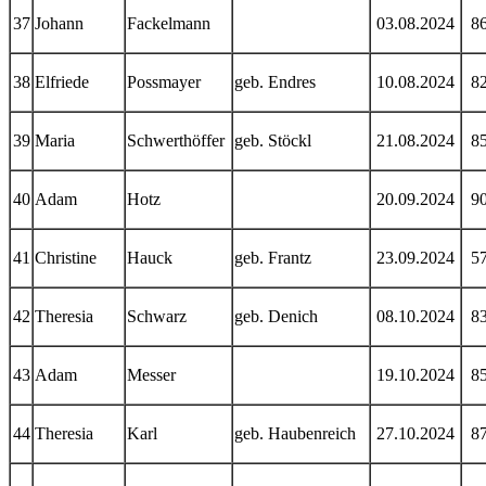
37
Johann
Fackelmann
03.08.2024
8
38
Elfriede
Possmayer
geb. Endres
10.08.2024
8
39
Maria
Schwerthöffer
geb. Stöckl
21.08.2024
8
40
Adam
Hotz
20.09.2024
9
41
Christine
Hauck
geb. Frantz
23.09.2024
5
42
Theresia
Schwarz
geb. Denich
08.10.2024
8
43
Adam
Messer
19.10.2024
8
44
Theresia
Karl
geb. Haubenreich
27.10.2024
8