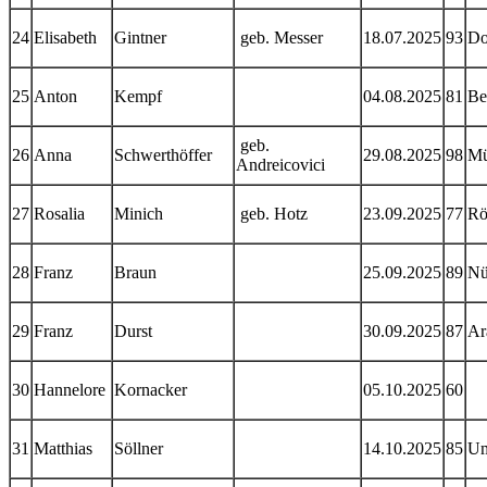
24
Elisabeth
Gintner
geb. Messer
18.07.2025
93
Do
25
Anton
Kempf
04.08.2025
81
Be
geb.
26
Anna
Schwerthöffer
29.08.2025
98
Mü
Andreicovici
27
Rosalia
Minich
geb. Hotz
23.09.2025
77
Rö
28
Franz
Braun
25.09.2025
89
Nü
29
Franz
Durst
30.09.2025
87
Ar
30
Hannelore
Kornacker
05.10.2025
60
31
Matthias
Söllner
14.10.2025
85
U