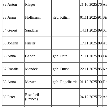
32
Anton
Rieger
21.10.2025
76
As
33
Anna
Hoffmann
geb. Kilian
01.11.2025
91
Si
34
Georg
Sandtner
14.11.2025
89
Sc
35
Johann
Finster
17.11.2025
89
Au
36
Anna
Gabor
geb. Fritz
21.11.2025
83
La
37
Rosalia
Mondek
geb. Durst
22.11.2025
85
Kr
38
Anna
Messer
geb. Engelhardt
01.12.2025
90
De
Eisenbeil
39
Peter
04.12.2025
72
Ad
(Prebea)