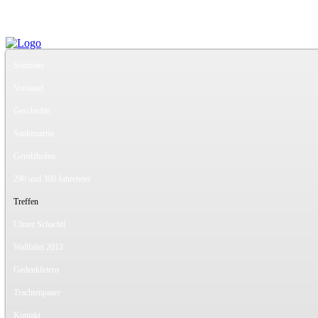
Startseite
Vorstand
Geschichte
Sanktmartin
Gerolzhofen
290 und 300 Jahrefeier
Treffen
Ulmer Schachtl
Wallfahrt 2013
Gedenkfeiern
Trachtenpaare
Kontakt