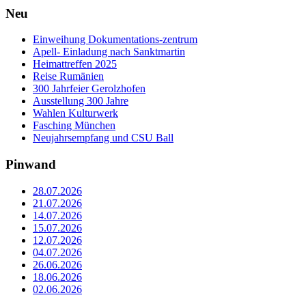
Neu
Einweihung Dokumentations-zentrum
Apell- Einladung nach Sanktmartin
Heimattreffen 2025
Reise Rumänien
300 Jahrfeier Gerolzhofen
Ausstellung 300 Jahre
Wahlen Kulturwerk
Fasching München
Neujahrsempfang und CSU Ball
Pinwand
28.07.2026
21.07.2026
14.07.2026
15.07.2026
12.07.2026
04.07.2026
26.06.2026
18.06.2026
02.06.2026