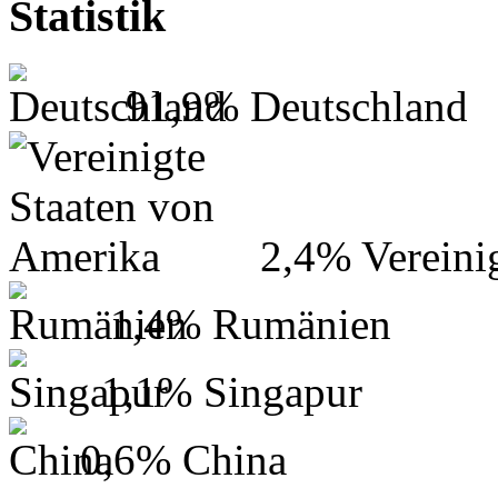
Statistik
91,9%
Deutschland
2,4%
Vereini
1,4%
Rumänien
1,1%
Singapur
0,6%
China