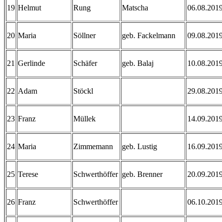
19
Helmut
Rung
Matscha
06.08.201
20
Maria
Söllner
geb. Fackelmann
09.08.201
21
Gerlinde
Schäfer
geb. Balaj
10.08.201
22
Adam
Stöckl
29.08.201
23
Franz
Müllek
14.09.201
24
Maria
Zimmemann
geb. Lustig
16.09.201
25
Terese
Schwerthöffer
geb. Brenner
20.09.201
26
Franz
Schwerthöffer
06.10.201