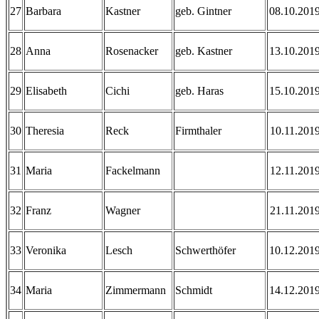
27
Barbara
Kastner
geb. Gintner
08.10.201
28
Anna
Rosenacker
geb. Kastner
13.10.201
29
Elisabeth
Cichi
geb. Haras
15.10.201
30
Theresia
Reck
Firmthaler
10.11.201
31
Maria
Fackelmann
12.11.201
32
Franz
Wagner
21.11.201
33
Veronika
Lesch
Schwerthöfer
10.12.201
34
Maria
Zimmermann
Schmidt
14.12.201