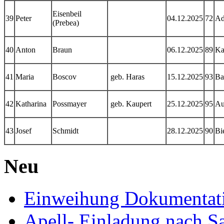
Eisenbeil
39
Peter
04.12.2025
72
Ad
(Prebea)
40
Anton
Braun
06.12.2025
89
Ka
41
Maria
Boscov
geb. Haras
15.12.2025
93
Ba
42
Katharina
Possmayer
geb. Kaupert
25.12.2025
95
Au
43
Josef
Schmidt
28.12.2025
90
Bi
Neu
Einweihung Dokumentat
Apell- Einladung nach S