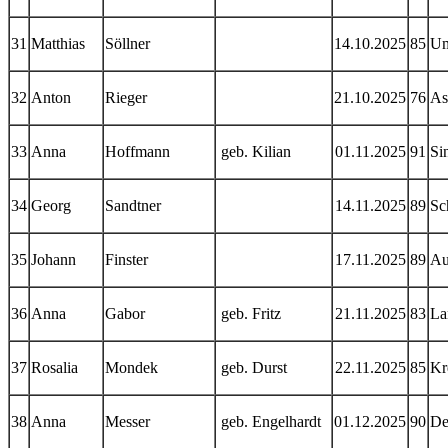
31
Matthias
Söllner
14.10.2025
85
U
32
Anton
Rieger
21.10.2025
76
As
33
Anna
Hoffmann
geb. Kilian
01.11.2025
91
Si
34
Georg
Sandtner
14.11.2025
89
Sc
35
Johann
Finster
17.11.2025
89
Au
36
Anna
Gabor
geb. Fritz
21.11.2025
83
La
37
Rosalia
Mondek
geb. Durst
22.11.2025
85
Kr
38
Anna
Messer
geb. Engelhardt
01.12.2025
90
De