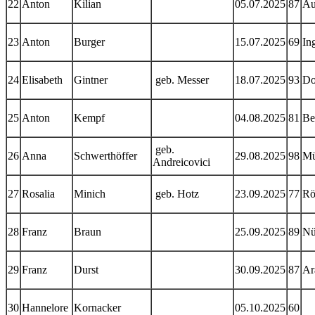
22
Anton
Kilian
05.07.2025
87
Au
23
Anton
Burger
15.07.2025
69
In
24
Elisabeth
Gintner
geb. Messer
18.07.2025
93
Do
25
Anton
Kempf
04.08.2025
81
Be
geb.
26
Anna
Schwerthöffer
29.08.2025
98
Mü
Andreicovici
27
Rosalia
Minich
geb. Hotz
23.09.2025
77
Rö
28
Franz
Braun
25.09.2025
89
Nü
29
Franz
Durst
30.09.2025
87
Ar
30
Hannelore
Kornacker
05.10.2025
60