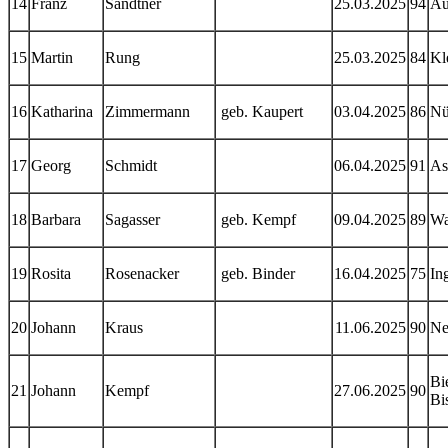
14
Franz
Sandtner
25.03.2025
94
Au
15
Martin
Rung
25.03.2025
84
Kl
16
Katharina
Zimmermann
geb. Kaupert
03.04.2025
86
Nü
17
Georg
Schmidt
06.04.2025
91
As
18
Barbara
Sagasser
geb. Kempf
09.04.2025
89
Wa
19
Rosita
Rosenacker
geb. Binder
16.04.2025
75
In
20
Johann
Kraus
11.06.2025
90
Ne
Bi
21
Johann
Kempf
27.06.2025
90
Bi