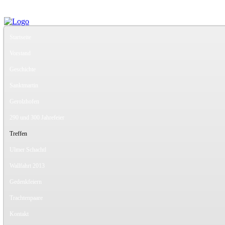
Startseite
Vorstand
Geschichte
Sanktmartin
Gerolzhofen
290 und 300 Jahrefeier
Treffen
Ulmer Schachtl
Wallfahrt 2013
Gedenkfeiern
Trachtenpaare
Kontakt