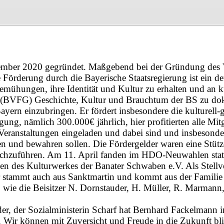
mber 2020 gegründet. Maßgebend bei der Gründung des V
 Förderung durch die Bayerische Staatsregierung ist ein d
emühungen, ihre Identität und Kultur zu erhalten und an 
es (BVFG) Geschichte, Kultur und Brauchtum der BS zu dok
yern einzubringen. Er fördert insbesondere die kulturell-g
ung, nämlich 300.000€ jährlich, hier profitierten alle Mit
Veranstaltungen eingeladen und dabei sind und insbesonder
n und bewahren sollen. Die Fördergelder waren eine Stütz
chzuführen. Am 11. April fanden im HDO-Neuwahlen statt.
 des Kulturwerkes der Banater Schwaben e.V. Als Stellve
 stammt auch aus Sanktmartin und kommt aus der Familie 
o wie die Beisitzer N. Dornstauder, H. Müller, R. Marmann,
der, der Sozialministerin Scharf hat Bernhard Fackelmann i
Wir können mit Zuversicht und Freude in die Zukunft blicke