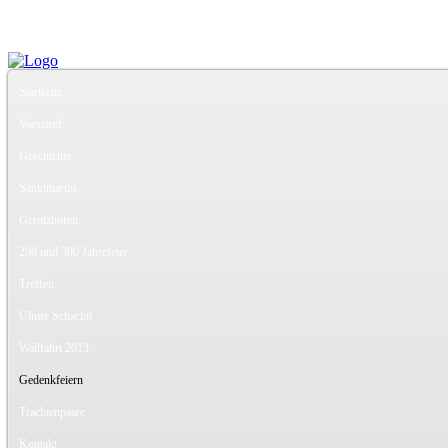
Startseite
Vorstand
Geschichte
Sanktmartin
Gerolzhofen
290 und 300 Jahrefeier
Treffen
Ulmer Schachtl
Wallfahrt 2013
Gedenkfeiern
Trachtenpaare
Kontakt