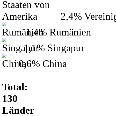
2,4%
Vereini
1,4%
Rumänien
1,1%
Singapur
0,6%
China
Total:
130
Länder