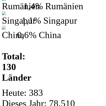
1,4%
Rumänien
1,1%
Singapur
0,6%
China
Total:
130
Länder
Heute:
383
Dieses Jahr:
78.510