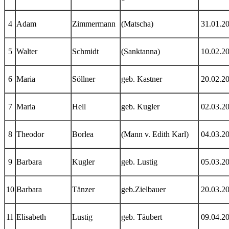
4
Adam
Zimmermann
(Matscha)
31.01.2
5
Walter
Schmidt
(Sanktanna)
10.02.2
6
Maria
Söllner
geb. Kastner
20.02.2
7
Maria
Hell
geb. Kugler
02.03.2
8
Theodor
Borlea
(Mann v. Edith Karl)
04.03.2
9
Barbara
Kugler
geb. Lustig
05.03.2
10
Barbara
Tänzer
geb.Zielbauer
20.03.2
11
Elisabeth
Lustig
geb. Täubert
09.04.2