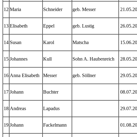
12
Maria
Schneider
geb. Messer
21.05.2
13
Elisabeth
Eppel
geb. Lustig
26.05.2
14
Susan
Karol
Matscha
15.06.2
15
Johannes
Kull
Sohn A. Haubenreich
28.05.2
16
Anna Elisabeth
Messer
geb. Söllner
29.05.2
17
Johann
Buchter
08.07.2
18
Andreas
Lapadus
29.07.2
19
Johann
Fackelmann
01.08.2