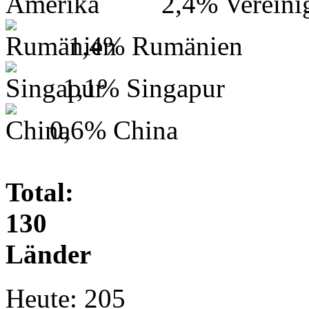
2,4%
Vereini
1,4%
Rumänien
1,1%
Singapur
0,6%
China
Total:
130
Länder
Heute:
205