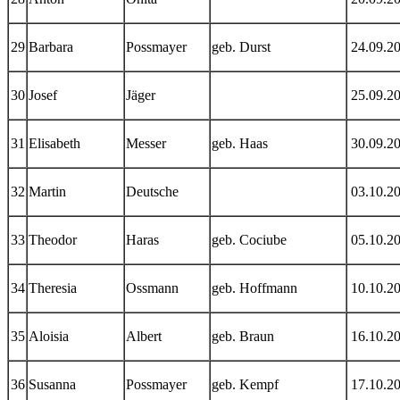
29
Barbara
Possmayer
geb. Durst
24.09.2
30
Josef
Jäger
25.09.2
31
Elisabeth
Messer
geb. Haas
30.09.2
32
Martin
Deutsche
03.10.2
33
Theodor
Haras
geb. Cociube
05.10.2
34
Theresia
Ossmann
geb. Hoffmann
10.10.2
35
Aloisia
Albert
geb. Braun
16.10.2
36
Susanna
Possmayer
geb. Kempf
17.10.2