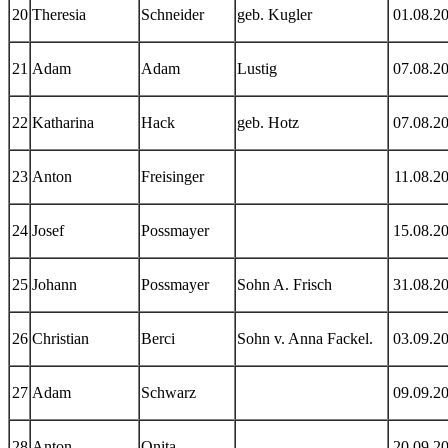
20
Theresia
Schneider
geb. Kugler
01.08.2
21
Adam
Adam
Lustig
07.08.2
22
Katharina
Hack
geb. Hotz
07.08.2
23
Anton
Freisinger
11.08.2
24
Josef
Possmayer
15.08.2
25
Johann
Possmayer
Sohn A. Frisch
31.08.2
26
Christian
Berci
Sohn v. Anna Fackel.
03.09.2
27
Adam
Schwarz
09.09.2
28
Anton
Onita
20.09.2