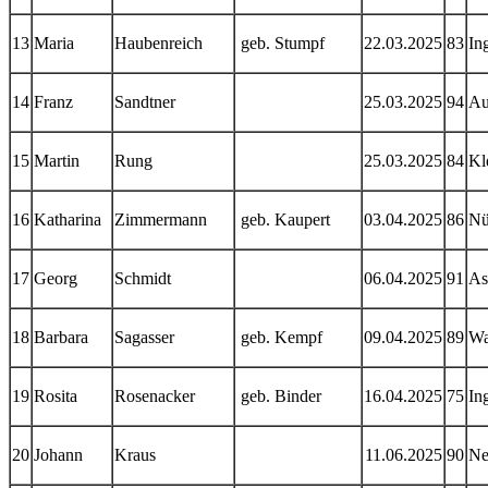
13
Maria
Haubenreich
geb. Stumpf
22.03.2025
83
In
14
Franz
Sandtner
25.03.2025
94
Au
15
Martin
Rung
25.03.2025
84
Kl
16
Katharina
Zimmermann
geb. Kaupert
03.04.2025
86
Nü
17
Georg
Schmidt
06.04.2025
91
As
18
Barbara
Sagasser
geb. Kempf
09.04.2025
89
Wa
19
Rosita
Rosenacker
geb. Binder
16.04.2025
75
In
20
Johann
Kraus
11.06.2025
90
Ne