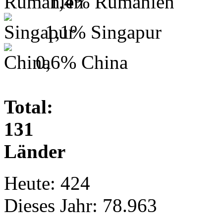
1,4%
Rumänien
1,1%
Singapur
0,6%
China
Total:
131
Länder
Heute:
424
Dieses Jahr:
78.963