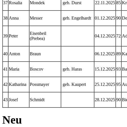
37
Rosalia
Mondek
geb. Durst
22.11.2025
85
Kr
38
Anna
Messer
geb. Engelhardt
01.12.2025
90
De
Eisenbeil
39
Peter
04.12.2025
72
Ad
(Prebea)
40
Anton
Braun
06.12.2025
89
Ka
41
Maria
Boscov
geb. Haras
15.12.2025
93
Ba
42
Katharina
Possmayer
geb. Kaupert
25.12.2025
95
Au
43
Josef
Schmidt
28.12.2025
90
Bi
Neu