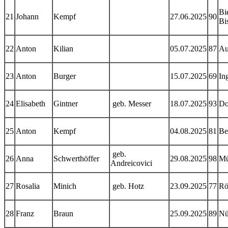
Bi
21
Johann
Kempf
27.06.2025
90
Bi
22
Anton
Kilian
05.07.2025
87
Au
23
Anton
Burger
15.07.2025
69
In
24
Elisabeth
Gintner
geb. Messer
18.07.2025
93
Do
25
Anton
Kempf
04.08.2025
81
Be
geb.
26
Anna
Schwerthöffer
29.08.2025
98
Mü
Andreicovici
27
Rosalia
Minich
geb. Hotz
23.09.2025
77
Rö
28
Franz
Braun
25.09.2025
89
Nü