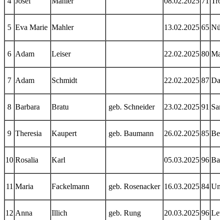
4
Josef
Mahler
08.02.2025
71
Tr
5
Eva Marie
Mahler
13.02.2025
65
Nü
6
Adam
Leiser
22.02.2025
80
Ma
7
Adam
Schmidt
22.02.2025
87
Da
8
Barbara
Bratu
geb. Schneider
23.02.2025
91
Sa
9
Theresia
Kaupert
geb. Baumann
26.02.2025
85
Be
10
Rosalia
Karl
05.03.2025
96
Ba
11
Maria
Fackelmann
geb. Rosenacker
16.03.2025
84
Un
12
Anna
Illich
geb. Rung
20.03.2025
96
Le