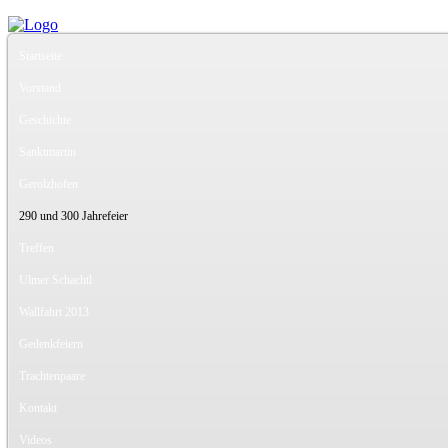
Startseite
Vorstand
Geschichte
Sanktmartin
Gerolzhofen
290 und 300 Jahrefeier
Treffen
Ulmer Schachtl
Wallfahrt 2013
Gedenkfeiern
Trachtenpaare
Kontakt
Videos