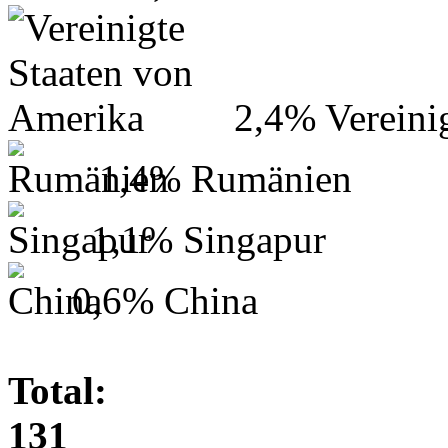
2,4%
Vereini
1,4%
Rumänien
1,1%
Singapur
0,6%
China
Total:
131