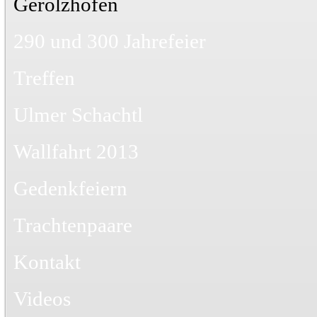
Gerolzhofen
290 und 300 Jahrefeier
Treffen
Ulmer Schachtl
Wallfahrt 2013
Gedenkfeiern
Trachtenpaare
Kontakt
Videos